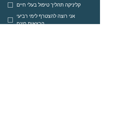
קליניקה תהליך טיפול בעלי חיים
אני רוצה להצטרף לימי רביעי
הרצאות חינם
אני רוצה אינפורמציה על מסלולי
לימוד לאנשי מקצוע
אני רוצה אינפורמציה על הרצאות
מוקלטות
שליחה
© Neomi David
about
Programs