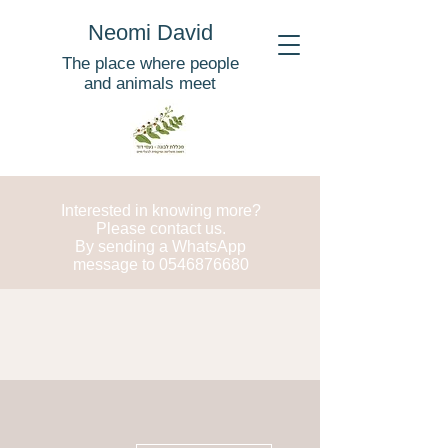
Neomi David
The place where people
and animals meet
Interested in knowing more?
Please contact us.
By sending a WhatsApp
message to
0546876680
More actions